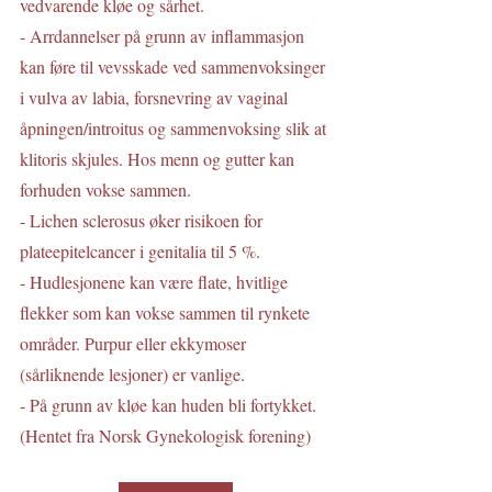
vedvarende kløe og sårhet.
- Arrdannelser på grunn av inflammasjon 
kan føre til vevsskade ved sammenvoksinger 
i vulva av labia, forsnevring av vaginal 
åpningen/introitus og sammenvoksing slik at 
klitoris skjules. Hos menn og gutter kan 
forhuden vokse sammen.
- Lichen sclerosus øker risikoen for 
plateepitelcancer i genitalia til 5 %.
- Hudlesjonene kan være flate, hvitlige 
flekker som kan vokse sammen til rynkete 
områder. Purpur eller ekkymoser 
(sårliknende lesjoner) er vanlige.
- På grunn av kløe kan huden bli fortykket.
(Hentet fra Norsk Gynekologisk forening)