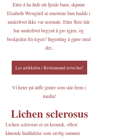
Etter å ha født sitt fjerde barn, skjønte 
Elsabeth Westgård at smertene hun hadde i 
underlivet ikke var normale. Etter flere tiår 
har underlivet begynt å gro igjen, og 
beskjeden fra legen? Ingenting å gjøre med 
det..
Les artikkelen i Kristiansand avisa her!
Vi heier på tøffe jenter som står frem i 
media!
Lichen sclerosus
Lichen sclerosus er en kronisk, oftest 
kløende hudlidelse som særlig rammer 