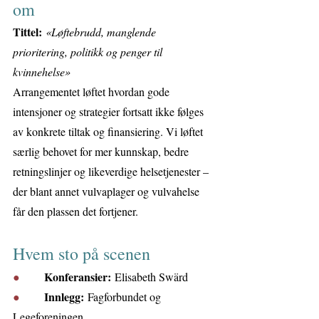
om
Tittel:
«Løftebrudd, manglende 
prioritering, politikk og penger til 
kvinnehelse»
Arrangementet løftet hvordan gode 
intensjoner og strategier fortsatt ikke følges 
av konkrete tiltak og finansiering. Vi løftet 
særlig behovet for mer kunnskap, bedre 
retningslinjer og likeverdige helsetjenester – 
der blant annet vulvaplager og vulvahelse 
får den plassen det fortjener.
Hvem sto på scenen
Konferansier:
●       
 Elisabeth Swärd
Innlegg:
●       
 Fagforbundet og 
Legeforeningen