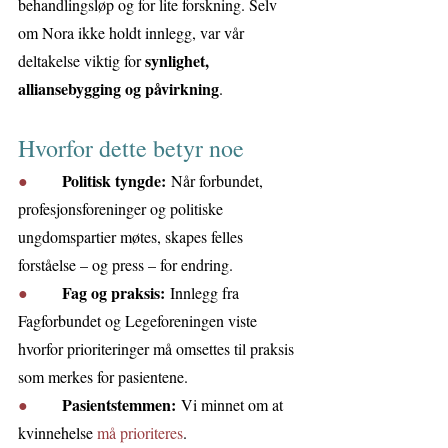
behandlingsløp og for lite forskning. Selv 
om Nora ikke holdt innlegg, var vår 
synlighet, 
deltakelse viktig for 
alliansebygging og påvirkning
.
Hvorfor dette betyr noe
Politisk tyngde:
●       
 Når forbundet, 
profesjonsforeninger og politiske 
ungdomspartier møtes, skapes felles 
forståelse – og press – for endring.
Fag og praksis:
●       
 Innlegg fra 
Fagforbundet og Legeforeningen viste 
hvorfor prioriteringer må omsettes til praksis 
som merkes for pasientene.
Pasientstemmen:
●       
 Vi minnet om at 
kvinnehelse 
må prioriteres
. 