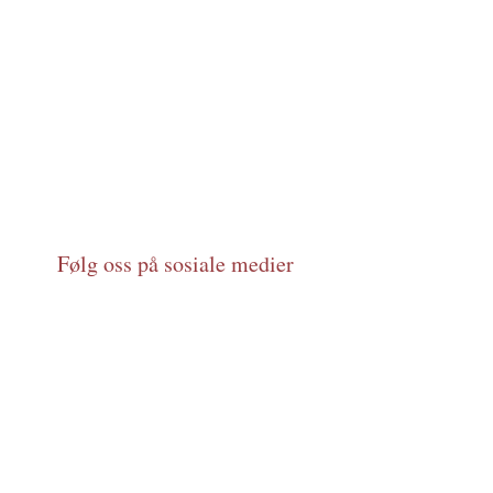
Følg oss på sosiale medier
Org.nr.:
925302554
E-post:
kontakt@vulvaforeningen.no