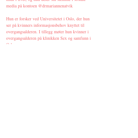
media på kontoen @drmariannenatvik
Hun er forsker ved Universitetet i Oslo, der hun 
ser på kvinners informasjonsbehov knyttet til 
overgangsalderen. I tillegg møter hun kvinner i 
overgangsalderen på klinikken Sex og samfunn i 
Oslo. 
Dette kvelden vil romme kunnskap om 
overgangsalderens symptomer,…
Vis mer
Del dette arrangementet
Følg oss på sosiale medier