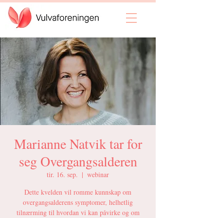
Marianne Natvik tar for
seg Overgangsalderen
tir. 16. sep.
  |  
webinar
Dette kvelden vil romme kunnskap om
overgangsalderens symptomer, helhetlig
tilnærming til hvordan vi kan påvirke og om