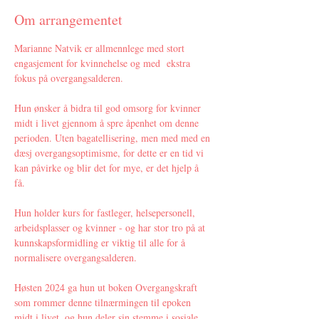
Om arrangementet
Marianne Natvik er allmennlege med stort 
engasjement for kvinnehelse og med  ekstra 
fokus på overgangsalderen. 
Hun ønsker å bidra til god omsorg for kvinner 
midt i livet gjennom å spre åpenhet om denne 
perioden. Uten bagatellisering, men med med en 
dæsj overgangsoptimisme, for dette er en tid vi 
kan påvirke og blir det for mye, er det hjelp å 
få. 
Hun holder kurs for fastleger, helsepersonell, 
arbeidsplasser og kvinner - og har stor tro på at 
kunnskapsformidling er viktig til alle for å 
normalisere overgangsalderen.
Høsten 2024 ga hun ut boken Overgangskraft 
som rommer denne tilnærmingen til epoken 
midt i livet, og hun deler sin stemme i sosiale 