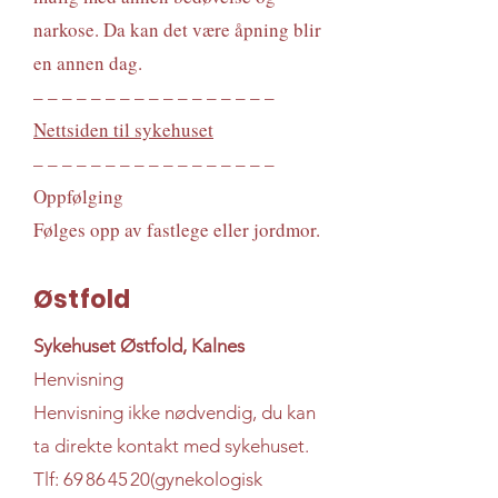
narkose. Da kan det være åpning blir
en annen dag.
– – – – – – – – – – – – – – – – –
Nettsiden til sykehuset
– – – – – – – – – – – – – – – – –
Oppfølging
Følges opp av fastlege eller jordmor.
Østfold
Sykehuset Østfold, Kalnes
Henvisning
Henvisning ikke nødvendig, du kan
ta direkte kontakt med sykehuset.
Tlf:
69 86 45 20
(gynekologisk