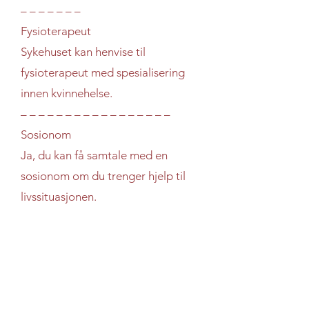
– – – – – – –
Fysioterapeut
Sykehuset kan henvise til
fysioterapeut med spesialisering
innen kvinnehelse.
– – – – – – – – – – – – – – – – –
Sosionom
Ja, du kan få samtale med en
sosionom om du trenger hjelp til
livssituasjonen.
– – – – – – – – – – – – – – – – –
Nettsiden til sykehuset
– – – – – – – – – – – – – – – – –
Oppfølging
Følges opp av fastlege eller