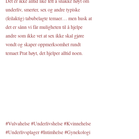
Det er ikke alltid like fett å snakke høyt om 
underliv, smerter, sex og andre typiske 
(feilaktig) tabubelagte temaer… men husk at 
det er sånn vi får muligheten til å hjelpe 
andre som ikke vet at sex ikke skal gjøre 
vondt og skaper oppmerksomhet rundt 
temaet Prat høyt, det hjelper alltid noen.
#Vulvahelse
#Underlivshelse
#Kvinnehelse
#Underlivsplager
#Intimhelse
#Gynekologi