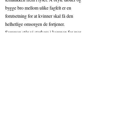
bygge bro mellom ulike fagfelt er en 
forutsetning for at kvinner skal få den 
helhetlige omsorgen de fortjener.
Sammen står vi sterkere i kampen for mer 
kunnskap, bedre helsetilbud og større 
åpenhet. Vårt felles mål er å sikre at ingen 
skal måtte stå alene med disse utfordringene. 
PCOS Norge
Vulvaforeningen
Både 
 og 
 er 
med i nettverket Kvinnehelsealliansen, og 
ønsker også å løfte tematikken der.
PCOS Norge er en landsdekkende ideell 
organisasjon for alle som lever med PCOS 
og deres pårørende. PCOS Norge vil sette 
PCOS på dagsorden gjennom å formidle 
kunnskap og informasjon, og arbeider for å 
være et forum som anerkjenner de daglige 