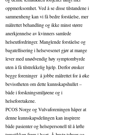
oppmerksomhet. Ved å se disse tilstandene i 
sammenheng kan vi få bedre forståelse, mer 
målrettet behandling og ikke minst større 
anerkjennelse av kvinners samlede 
helseutfordringer. Manglende forståelse og 
bagatellisering i helsevesenet gjør at mange 
lever med unødvendig høy symptombyrde 
uten å få tilstrekkelig hjelp. Derfor ønsker 
begge foreninger  å jobbe målrettet for å øke 
bevisstheten om dette kunnskapshullet – 
både i forskningsmiljøene og i 
helseforetakene.
PCOS Norge og Vulvaforeningen håper at 
denne kunnskapsdelingen kan inspirere 
både pasienter og helsepersonell til å løfte 
tematikken frem i lyset. Å bryte tabuer og 