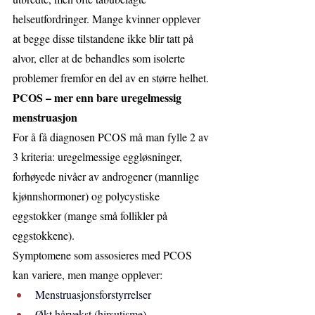
helseutfordringer. Mange kvinner opplever 
at begge disse tilstandene ikke blir tatt på 
alvor, eller at de behandles som isolerte 
problemer fremfor en del av en større helhet.
PCOS – mer enn bare uregelmessig 
menstruasjon
For å få diagnosen PCOS må man fylle 2 av 
3 kriteria: uregelmessige eggløsninger, 
forhøyede nivåer av androgener (mannlige 
kjønnshormoner) og polycystiske 
eggstokker (mange små follikler på 
eggstokkene). 
Symptomene som assosieres med PCOS 
kan variere, men mange opplever:
Menstruasjonsforstyrrelser
Økt hårvekst (hirsutisme)