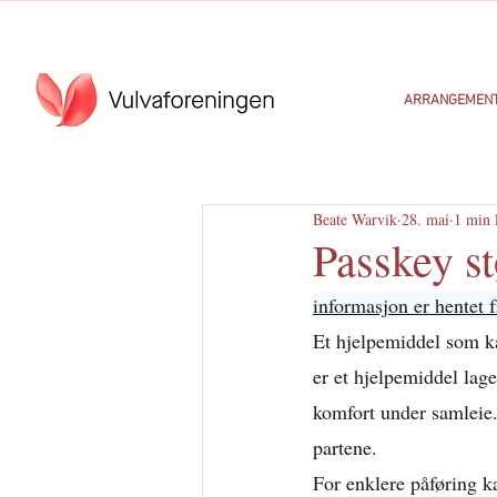
ARRANGEMEN
Beate Warvik
28. mai
1 min 
Passkey st
informasjon er hentet f
Et hjelpemiddel som ka
er et hjelpemiddel lag
komfort under samleie
partene.
For enklere påføring ka