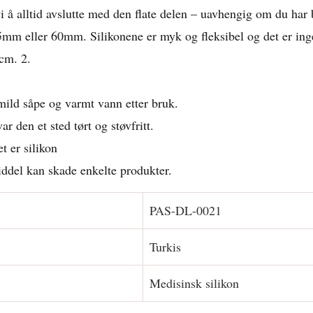
i å alltid avslutte med den flate delen – uavhengig om du har 
mm eller 60mm. Silikonene er myk og fleksibel og det er in
cm. 2. 
ild såpe og varmt vann etter bruk.
r den et sted tørt og støvfritt.
t er silikon 
iddel kan skade enkelte produkter.
PAS-DL-0021
Turkis
Medisinsk silikon