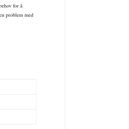
behov for å 
gen problem med 