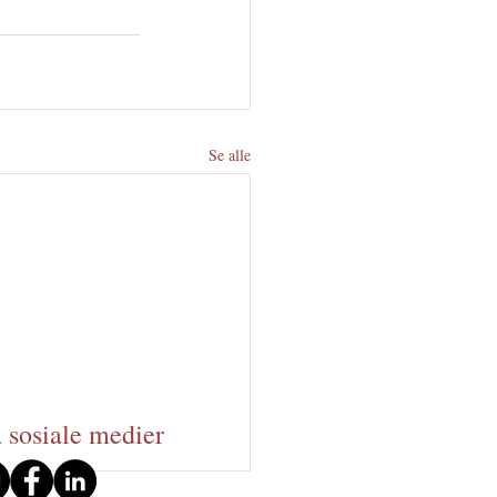
Se alle
å sosiale medier