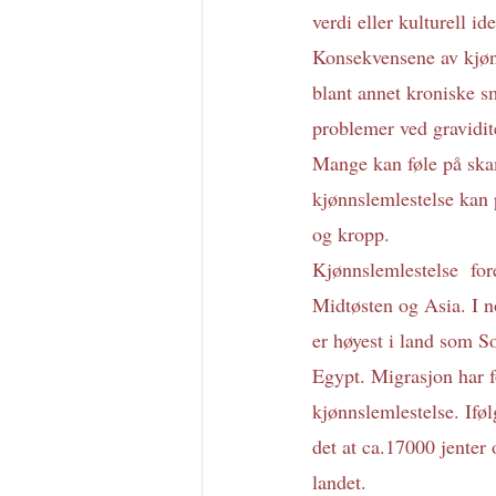
verdi eller kulturell ide
Konsekvensene av kjønn
blant annet kroniske s
problemer ved gravidite
Mange kan føle på skam
kjønnslemlestelse kan p
og kropp.
Kjønnslemlestelse  for
Midtøsten og Asia. I n
er høyest i land som S
Egypt. Migrasjon har fø
kjønnslemlestelse. Ifø
det at ca.17000 jenter 
landet.