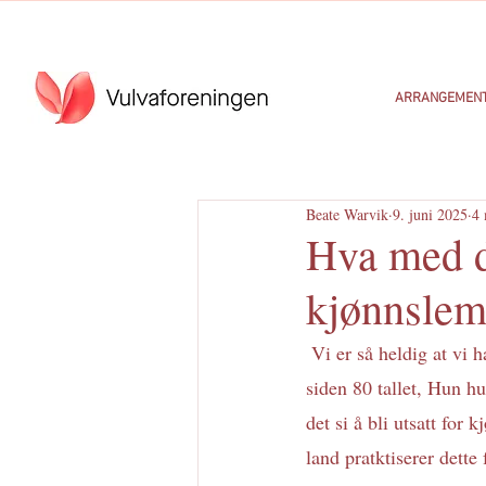
ARRANGEMEN
Beate Warvik
9. juni 2025
4 
Hva med de
kjønnslem
 Vi er så heldig at vi har Berte Marie som er moren til Isabella i styret som har jobbet med nødhjelp 
siden 80 tallet, Hun h
det si å bli utsatt for 
land pratktiserer dette 