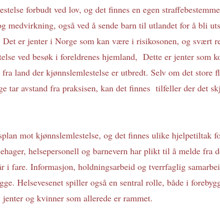
stelse forbudt ved lov, og det finnes en egen straffebestemmel
g medvirkning, også ved å sende barn til utlandet for å bli utsa
t. Det er jenter i Norge som kan være i risikosonen, og svært re
stelse ved besøk i foreldrenes hjemland,  Dette er jenter som 
ra land der kjønnslemlestelse er utbredt. Selv om det store fle
 tar avstand fra praksisen, kan det finnes  tilfeller der det skj
lan mot kjønnslemlestelse, og det finnes ulike hjelpetiltak fo
ehager, helsepersonell og barnevern har plikt til å melde fra 
år i fare. Informasjon, holdningsarbeid og tverrfaglig samarbei
gge. Helsevesenet spiller også en sentral rolle, både i forebygg
il jenter og kvinner som allerede er rammet.