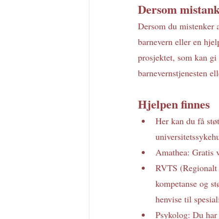
Dersom mistank
Dersom du mistenker at 
barnevern eller en hje
prosjektet, som kan gi
barnevernstjenesten elle
Hjelpen finnes 
Her kan du få stø
universitetssykehu
Amathea: Gratis v
RVTS (Regionalt r
kompetanse og stø
henvise til spesial
Psykolog: Du har 