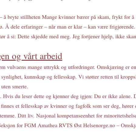
 å bryte stillheten Mange kvinner bærer på skam, frykt for å i
jø. Å dele erfaringer – når man er klar – kan være frigjørende.
ør å si: Dette skjedde med meg. Jeg fortjener hjelp, ikke ska
en og vårt arbeid
frem vulvaens mange uttrykk og utfordringer. Omskjæring er en 
 synlighet, kunnskap og fellesskap. Vi støtter retten til kroppsl
v uten smerte. 
s du leser dette og kjenner deg igjen: Du er ikke alene. De
finnes et fellesskap av kvinner og fagfolk som ser deg, hører 
stemme. Ditt liv. Nasjonal kompetanseenhet for minoritetshe
– Seksjon for FGM Amathea RVTS Øst 
Helsenorge.no
 – Omskjæ