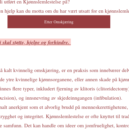
bli utført en Kjønnslemlestelse på? 
en hjelp kan du motta om du har vært utsatt for en kjønnslemle
Etter Omskjæring
 skal støtte, hjelpe og forhindre. 
å kalt kvinnelig omskjæring, er en praksis som innebærer delv
v de ytre kvinnelige kjønnsorganene, eller annen skade på kjø
nnes flere typer, inkludert fjerning av klitoris (clitoridectomy)
xcision), og innsnevring av skjedeinngangen (infibulation). 
onalt anerkjent som et alvorlig brudd på menneskerettighetene,
 trygghet og integritet. Kjønnslemlestelse er ofte knyttet til tra
te samfunn. Det kan handle om ideer om jomfruelighet, kontrol