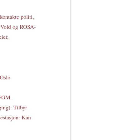
kontakte politi, 
il Vold og ROSA-
ier, 
Oslo 
r FGM.
ing): Tilbyr 
sestasjon: Kan 