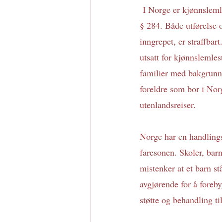
 I Norge er kjønnslemle
§ 284. Både utførelse o
inngrepet, er straffbar
utsatt for kjønnslemle
familier med bakgrunn f
foreldre som bor i Norge
utenlandsreiser.
Norge har en handlingsp
faresonen. Skoler, barn
mistenker at et barn st
avgjørende for å foreby
støtte og behandling t