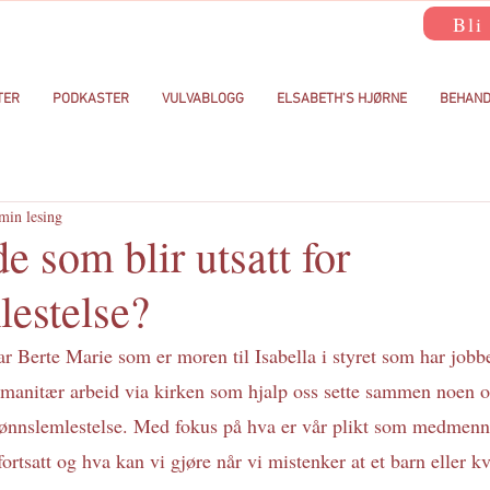
Bli
TER
PODKASTER
VULVABLOGG
ELSABETH'S HJØRNE
BEHAND
min lesing
 som blir utsatt for
lestelse?
umanitær arbeid via kirken som hjalp oss sette sammen noen o
kjønnslemlestelse.
 Med
 fokus på hva er vår plikt som medmenne
fortsatt og hva kan vi gjøre når vi mistenker at et barn eller kv