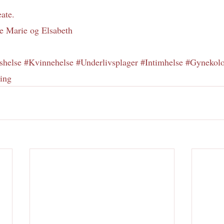
ate. 
te Marie og Elsabeth
shelse
#Kvinnehelse
#Underlivsplager
#Intimhelse
#Gynekolo
ing