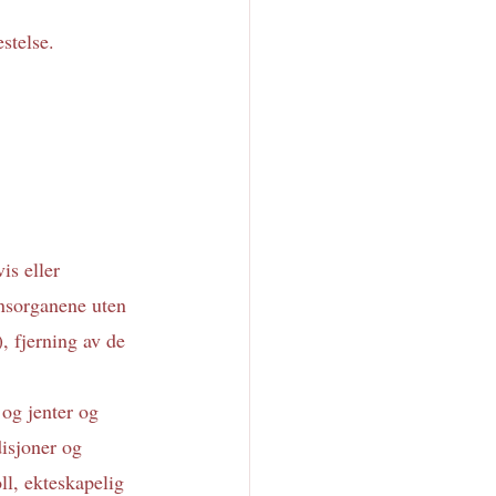
stelse. 
is eller 
nnsorganene uten 
, fjerning av de 
 og jenter og 
disjoner og 
l, ekteskapelig 