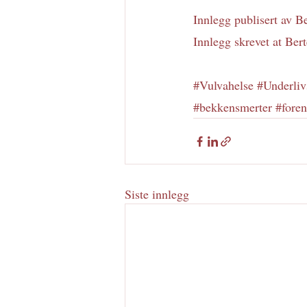
Innlegg publisert av Be
Innlegg skrevet at Ber
#Vulvahelse
#Underliv
#bekkensmerter
#foren
Siste innlegg