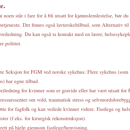
e.
noen står i fare for å bli utsatt for kjønnslemlestelse, bør du 
lpetjeneste. Det finnes også lavterskeltilbud, som Alternativ t
 veiledning. Du kan også ta kontakt med en lærer, helsesykeple
r politiet.
tte Seksjon for FGM ved norske sykehus: Flere sykehus (som 
s) har egne tilbud. 
eiledning for kvinner som er gravide eller har vært utsatt fo
essurssenter om vold, traumatisk stress og selvmordsforebygg
tte for fagfolk og kan veilede kvinner videre. Fastlege og hel
ister (f.eks. for kirurgisk rekonstruksjon). 
rett på hjelp gjennom fastlege/henvisning. 