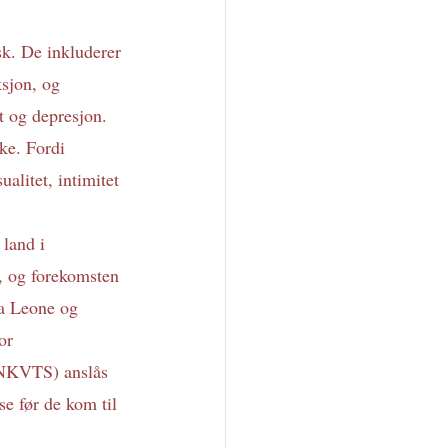
sk. De inkluderer 
sjon, og 
t og depresjon. 
ke. Fordi 
alitet, intimitet 
land i 
, og forekomsten 
ra Leone og 
or 
 (NKVTS) anslås 
se før de kom til 