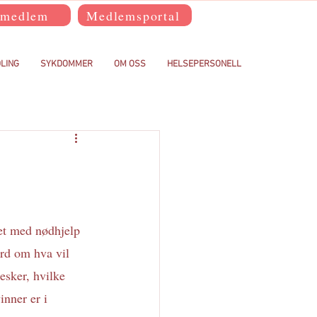
 medlem
Medlemsportal
LING
SYKDOMMER
OM OSS
HELSEPERSONELL
rd om hva vil 
sker, hvilke 
inner er i 