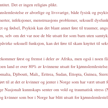
ntitet. Det er ingen religiøs plikt.
slemlestelse er alvorlige og livsvarige, både fysisk og psyki
merter, infeksjoner, menstruasjons problemer, seksuell dysfunk
t og fødsel, Psykisk kan det blant annet føre til traumer, angs
, selv om det var noe de ble utsatt for som barn uten samtyk
åvirke seksuell funksjon, kan det føre til skam knyttet til seksu
ekommer først og fremst i deler av Afrika, men også i noen få 
oen land er over 80% av kvinnene utsatt for kjønnslemlestelse
omalia, Djibouti, Mali,, Eritrea, Sudan, Etiopia, Guinea, Sier
rt til at det er kvinner og jenter i Norge som har vært utsatt f
lge Nasjonalt kunnskaps senter om vold og traumatisk stress
og kvinner som bor i Norge har blitt utsatt for kjønnslemlestel