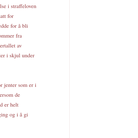
se i straffeloven 
tt for 
dde for å bli 
kommer fra 
rtallet av 
er i skjul under 
r jenter som er i 
dersom de 
d er helt 
ing og i å gi 