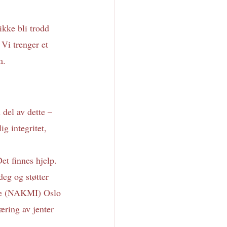
kke bli trodd 
 Vi trenger et 
m. 
del av dette – 
ig integritet, 
t finnes hjelp. 
deg og støtter 
lse (NAKMI) Oslo 
ring av jenter