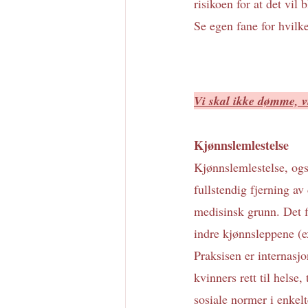
risikoen for at det vil 
Se egen fane for hvilk
Vi skal ikke dømme, vi
Kjønnslemlestelse
Kjønnslemlestelse, ogs
fullstendig fjerning a
medisinsk grunn. Det fi
indre kjønnsleppene (e
Praksisen er internasj
kvinners rett til helse,
sosiale normer i enkel