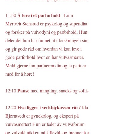
Å leve i et parforhold 
11:50 
- Linn 
Myrtveit Stensrud er psykolog og stipendiat, 
og forsker på vulvodyni og parforhold. Hun 
deler det hun har funnet ut i forskningen sin, 
og gir gode råd om hvordan vi kan leve i 
gode parforhold hvor en har vulvasmerter. 
Meld gjerne inn partneren din og ta partner 
med for å høre!
Pause 
12:10 
med mingling, snacks og softis
Hva ligger i verktøykassen vår?
12:20 
 Ida 
Bjørntvedt er gynekolog, og ekspert på 
vulvasmerter! Hun er leder av vulvaforum 
og vulvaklinikken på Ullevål, og brenner for 