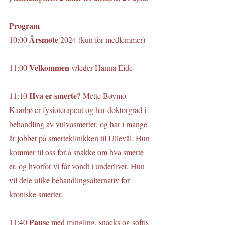
Program
Årsmøte 
10:00 
2024 (kun for medlemmer)
Velkommen 
11:00 
v/leder Hanna Eide
Hva er smerte? 
11:10 
Mette Bøymo 
Kaarbø er fysioterapeut og har doktorgrad i 
behandling av vulvasmerter, og har i mange 
år jobbet på smerteklinikken til Ullevål. Hun 
kommer til oss for å snakke om hva smerte 
er, og hvorfor vi får vondt i underlivet. Hun 
vil dele ulike behandlingsalternativ for 
kroniske smerter.
Pause 
11:40 
med mingling, snacks og softis