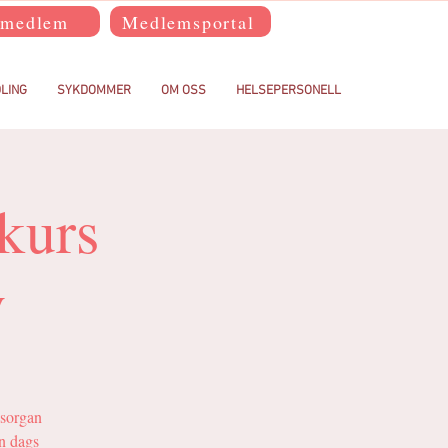
 medlem
Medlemsportal
LING
SYKDOMMER
OM OSS
HELSEPERSONELL
kurs
v
nsorgan
en dags