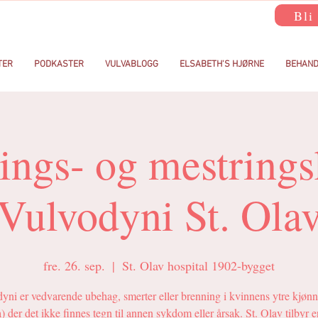
Bli
TER
PODKASTER
VULVABLOGG
ELSABETH'S HJØRNE
BEHAND
ings- og mestrings
Vulvodyni St. Ola
fre. 26. sep.
  |  
St. Olav hospital 1902-bygget
yni er vedvarende ubehag, smerter eller brenning i kvinnens ytre kjøn
) der det ikke finnes tegn til annen sykdom eller årsak. St. Olav tilbyr 