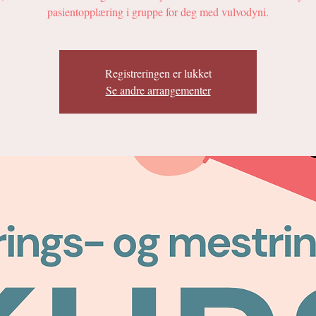
pasientopplæring i gruppe for deg med vulvodyni.
Registreringen er lukket
Se andre arrangementer